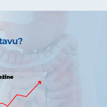
stavu?
ežine