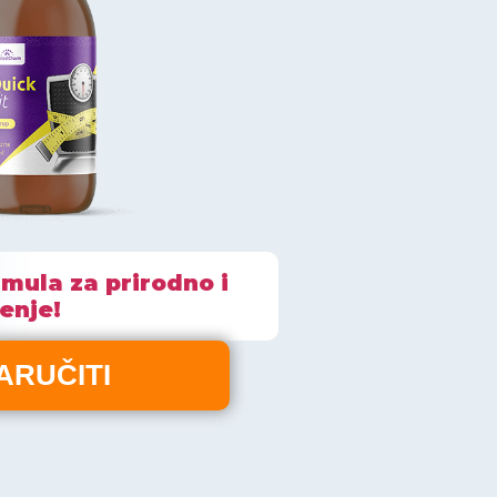
rmula za prirodno i
enje!
ARUČITI