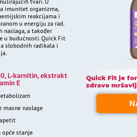
ulirajućih tvari. U
a imunitet organizma,
hemijskim reakcijama i
hranom u energiju za rad.
 naslaga, a također
e u budućnosti. Quick Fit
a slobodnih radikala i
ja.
, L-karnitin, ekstrakt
Quick Fit je fo
tamin E
zdravo mršavlj
etabolizam
N
e masne naslage
apetit
 opće stanje