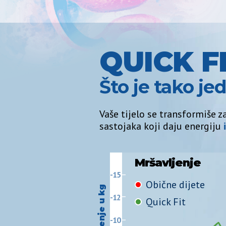
QUICK F
Što je tako j
Vaše tijelo se transformiše 
sastojaka koji daju energiju
Mršavljenje
-15
Obične dijete
Mršavljenje u kg
-12
Quick Fit
-10