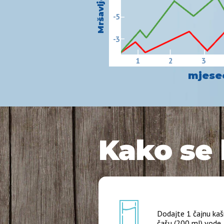
-5
-3
1
2
3
mjese
Kako se 
Dodajte 1 čajnu kaš
čašu (200 ml) vode.