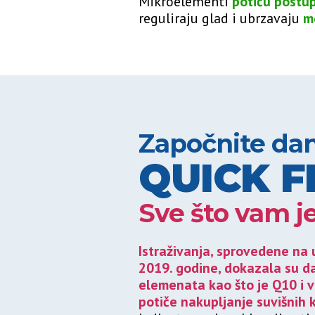
Mikroelementi
potiču postu
reguliraju glad i ubrzavaju
m
Započnite dan
QUICK F
Sve što vam j
Istraživanja, sprovedene na
2019. godine, dokazala su da
elemenata kao što je Q10 i 
potiče nakupljanje suvišnih 