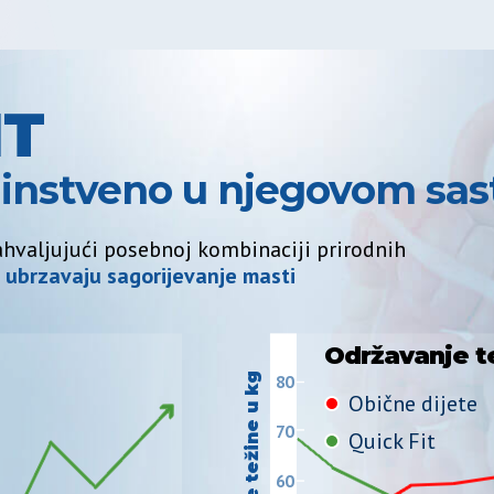
IT
edinstveno u njegovom sa
zahvaljujući posebnoj kombinaciji prirodnih
i ubrzavaju sagorijevanje masti
Održavanje t
održavanje težine u kg
80
Obične dijete
70
Quick Fit
60