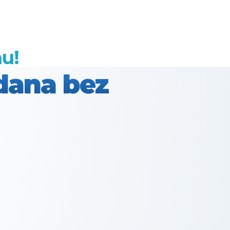
nu!
 dana bez