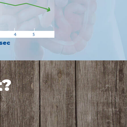
4
5
sec
t?