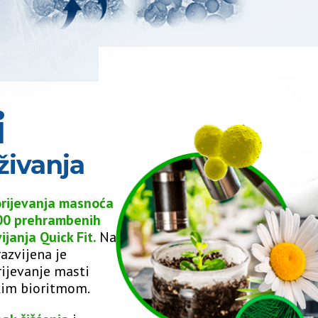
i
živanja
orijevanja masnoća
000 prehrambenih
ijanja Quick Fit.
Na
azvijena je
rijevanje masti
skim bioritmom.