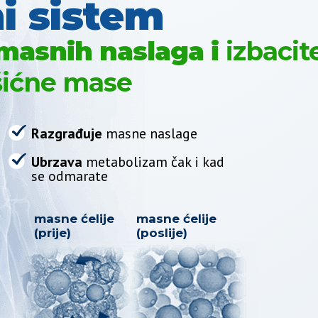
i sistem
 masnih naslaga i
izbacit
šićne mase
Razgrađuje
masne naslage
Ubrzava
metabolizam čak i kad
se odmarate
masne ćelije
masne ćelije
(prije)
(poslije)