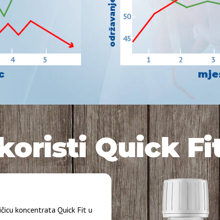
50
45
4
5
1
2
3
c
mje
koristi Quick Fi
ičicu koncentrata Quick Fit u