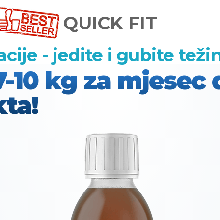
QUICK FIT
ije - jedite i gubite teži
7-10 kg za mjesec
kta!