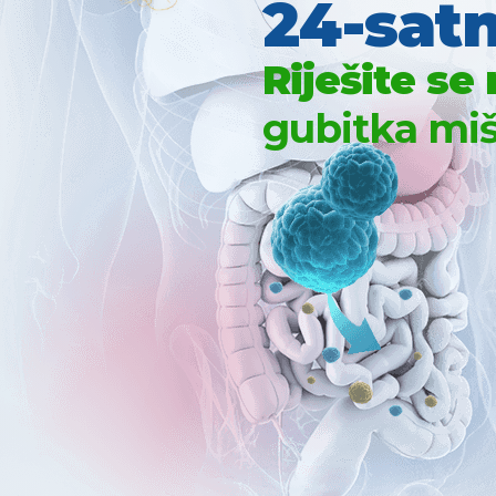
24-satn
Riješite se
gubitka mi