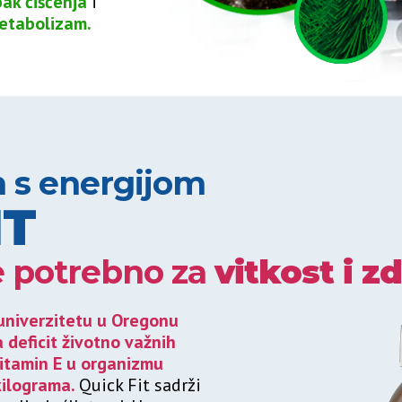
pak čišćenja
i
etabolizam.
 s energijom
IT
e potrebno za
vitkost i zd
 univerzitetu u Oregonu
 deficit životno važnih
vitamin E u organizmu
kilograma.
Quick Fit sadrži